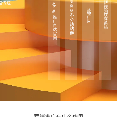
Google,Bing 推广直达官网
裂变3000个分站站群
速传送
短视频获客系统
！
互动广告
营销推广有什么作用