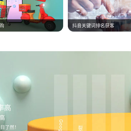
购
抖音关键词排名获客
率高
高
一目了然！