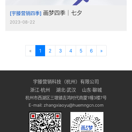
画梦四季｜七夕
[宇滕营销四季]
2023-08-22
«
1
2
3
4
5
6
»
宇滕营销科技（杭州）有限公司
浙江·杭州 湖北·武汉 山东·聊城
杭州市西湖区三墩镇吉鸿时代商厦1幢3楼7号
E-mail: zhangxiaoyu@huemngcn.com