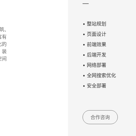
• 整站规划
建筑、
• 页面设计
富有
化的
• 前端效果
、装
• 后端开发
空间
• 网络部署
• 全网搜索优化
• 安全部署
合作咨询