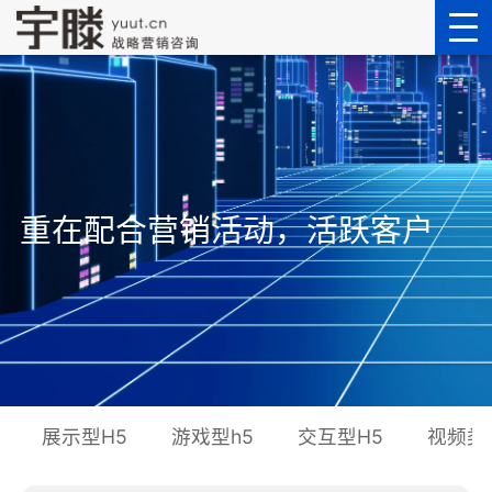
重在配合营销活动，活跃客户
展示型H5
游戏型h5
交互型H5
视频类