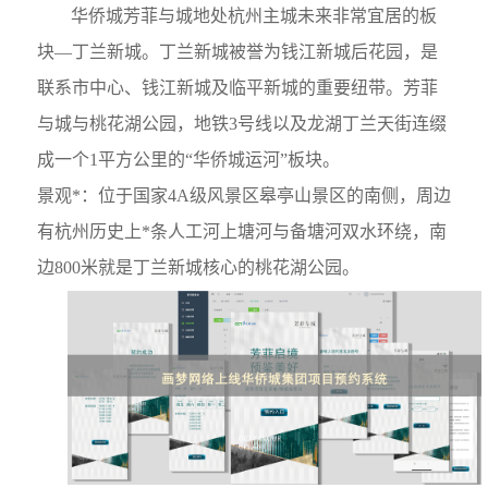
华侨城芳菲与城地处杭州主城未来非常宜居的板
块
—
丁兰新城。丁兰新城被誉为钱江新城后花园，是
联系市中心、钱江新城及临平新城的重要纽带。芳菲
与城与桃花湖公园，地铁3号线以及龙湖丁兰天街连缀
成一个1平方公里的
“
华侨城运河
”
板块。
景观*：位于国家4A级风景区皋亭山景区的南侧，周边
有杭州历史上*条人工河上塘河与备塘河双水环绕，南
边800米就是丁兰新城核心的桃花湖公园。