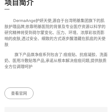
项目简介
DermaAnge护妍天使,源自于台湾明基集团旗下的肌
肤护理品牌,依靠明基医院的背景及专业医疗资源以科学的
研究精神将受到荷尔蒙变化、压力、环境、浓厚彩妆而影
响的皮肤,透过安全、细致的方式逐步醒潜藏在肌底的天使
肤
旗下产品焕净痘系列包含了:痘痘贴、抗痘凝胶、洗面
奶、医用冷敷贴等产品,承诺从根本解决痘痘问题,提供肤质
全方位调理呵护
查看官网