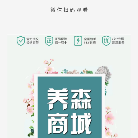
微 信 扫 码 观 看